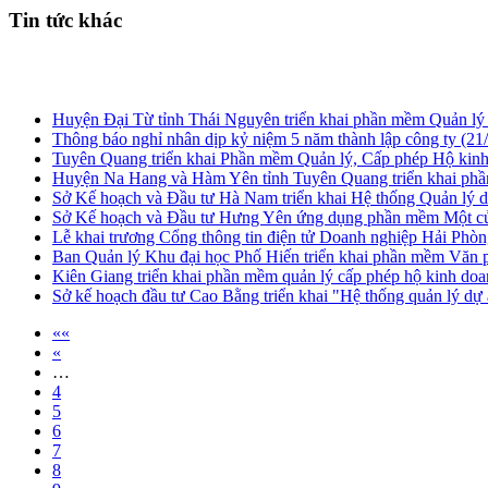
Tin tức khác
Huyện Đại Từ tỉnh Thái Nguyên triển khai phần mềm Quản 
Thông báo nghỉ nhân dịp kỷ niệm 5 năm thành lập công ty
(21
Tuyên Quang triển khai Phần mềm Quản lý, Cấp phép Hộ kin
Huyện Na Hang và Hàm Yên tỉnh Tuyên Quang triển khai phầ
Sở Kế hoạch và Đầu tư Hà Nam triển khai Hệ thống Quản lý dự
Sở Kế hoạch và Đầu tư Hưng Yên ứng dụng phần mềm Một cửa
Lễ khai trương Cổng thông tin điện tử Doanh nghiệp Hải Phò
Ban Quản lý Khu đại học Phố Hiến triển khai phần mềm Văn p
Kiên Giang triển khai phần mềm quản lý cấp phép hộ kinh do
Sở kế hoạch đầu tư Cao Bằng triển khai "Hệ thống quản lý dự 
««
«
…
4
5
6
7
8