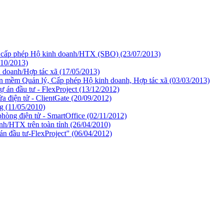
lý cấp phép Hộ kinh doanh/HTX (SBO)
(23/07/2013)
/10/2013)
h doanh/Hợp tác xã
(17/05/2013)
n mềm Quản lý, Cấp phép Hộ kinh doanh, Hợp tác xã
(03/03/2013)
 án đầu tư - FlexProject
(13/12/2012)
 điện tử - ClientGate
(20/09/2012)
ng
(11/05/2010)
hòng điện tử - SmartOffice
(02/11/2012)
anh/HTX trên toàn tỉnh
(26/04/2010)
án đầu tư-FlexProject"
(06/04/2012)