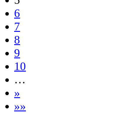
6
7
8
9
10
…
»
»»