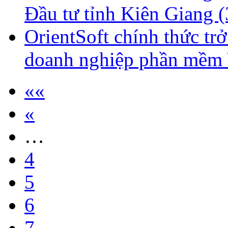
Đầu tư tỉnh Kiên Giang
(
OrientSoft chính thức tr
doanh nghiệp phần mềm
««
«
…
4
5
6
7