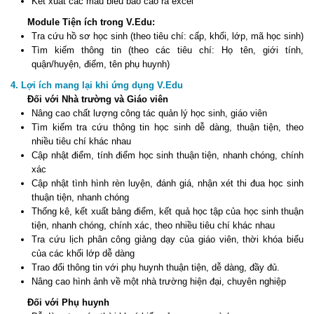
Kết xuất các mẫu biểu báo cáo ra excel
Module Tiện ích trong V.Edu:
Tra cứu hồ sơ học sinh (theo tiêu chí: cấp, khối, lớp, mã học sinh)
Tìm kiếm thông tin (theo các tiêu chí: Họ tên, giới tính,
quận/huyện, điểm, tên phụ huynh)
4. Lợi ích mang lại khi ứng dụng V.Edu
Đối với Nhà trường và Giáo viên
Nâng cao chất lượng công tác quản lý học sinh, giáo viên
Tìm kiếm tra cứu thông tin học sinh dễ dàng, thuận tiện, theo
nhiều tiêu chí khác nhau
Cập nhật điểm, tính điểm học sinh thuận tiện, nhanh chóng, chính
xác
Cập nhật tình hình rèn luyện, đánh giá, nhận xét thi đua học sinh
thuận tiện, nhanh chóng
Thống kê, kết xuất bảng điểm, kết quả học tập của học sinh thuận
tiện, nhanh chóng, chính xác, theo nhiều tiêu chí khác nhau
Tra cứu lịch phân công giảng dạy của giáo viên, thời khóa biểu
của các khối lớp dễ dàng
Trao đổi thông tin với phụ huynh thuận tiện, dễ dàng, đầy đủ.
Nâng cao hình ảnh về một nhà trường hiện đại, chuyên nghiệp
Đối với Phụ huynh