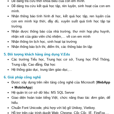
Dễ dàng tra cứu thời khoá biểu của con em mình.
Dễ dàng tra cứu kết quả học tập, rèn luyện, sinh hoạt của con em
mình.
Nhận thông báo tình hình đi học, kết quả học tập, ren luyện của
con em mình kịp thời, đầy đủ, xuyên suốt quá tình học tập tại
trường.
Nhận được thông báo của nhà trường, thư mời họp phụ huynh,
nhận xét của giáo viên chủ nhiệm,… về con em mình
Nhận thông tin lịch học, sinh hoạt tại trường
Nhận thông báo lịch thi, điểm thi, các thông báo ôn tập
5. Đối tượng khách hàng ứng dụng V.Edu
Các trường Tiểu học, Trung học cơ sở, Trung học Phổ Thông,
Trung cấp, Cao đẳng, Đại học
Hệ thống giáo dục, trung tâm giáo dục,…
6. Giải pháp công nghệ
Được xây dựng trên nền tảng công nghệ của Microsoft (
WebApp
+ MobileApp
)
Hệ quản trị cơ sở dữ liệu: MS SQL Server
Giao diện hoàn toàn tiếng Việt, chức năng thao tác đơn giản, dể
hiểu.
Chuẩn Font Unicode, phù hợp với bộ gõ Unikey, Vietkey.
Hỗ trợ trên các trình duyệt Web: Chrome, Cốc Cốc, IE, FireFox,...