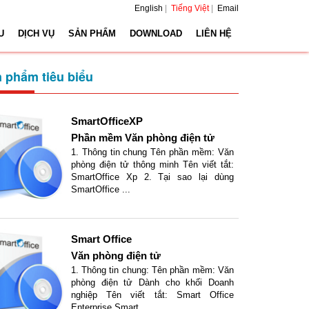
English
|
Tiếng Việt
|
Email
U
DỊCH VỤ
SẢN PHẨM
DOWNLOAD
LIÊN HỆ
 phẩm tiêu biểu
SmartOfficeXP
Phần mềm Văn phòng điện tử
1. Thông tin chung Tên phần mềm: Văn
phòng điện tử thông minh Tên viết tắt:
SmartOffice Xp 2. Tại sao lại dùng
SmartOffice ...
Smart Office
Văn phòng điện tử
1. Thông tin chung: Tên phần mềm: Văn
phòng điện tử Dành cho khối Doanh
nghiệp Tên viết tắt: Smart Office
Enterprise Smart ...