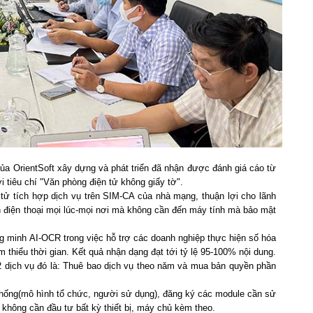
ủa OrientSoft xây dựng và phát triển đã nhận được đánh giá cáo từ
i tiêu chí "Văn phòng điện tử không giấy tờ".
tử tích hợp dịch vụ trên SIM-CA của nhà mạng, thuận lợi cho lãnh
n điện thoại mọi lúc-mọi nơi mà không cần đến máy tính mà bảo mật
g minh AI-OCR trong việc hỗ trợ các doanh nghiệp thực hiện số hóa
m thiểu thời gian. Kết quả nhận dạng đạt tới tỷ lệ 95-100% nội dung.
 dịch vụ đó là: Thuê bao dịch vụ theo năm và mua bản quyền phần
 thống(mô hình tổ chức, người sử dụng), đăng ký các module cần sử
 không cần đầu tư bất kỳ thiết bị, máy chủ kèm theo.