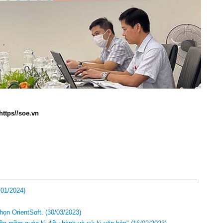
https//soe.vn
/01/2024)
họn OrientSoft.
(30/03/2023)