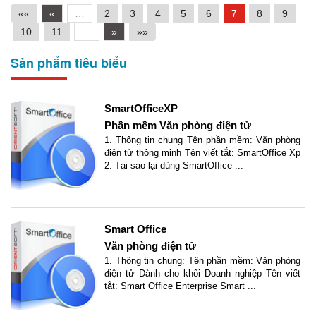
««
«
…
2
3
4
5
6
7
8
9
10
11
…
»
»»
Sản phẩm tiêu biểu
SmartOfficeXP
Phần mềm Văn phòng điện tử
1. Thông tin chung Tên phần mềm: Văn phòng
điện tử thông minh Tên viết tắt: SmartOffice Xp
2. Tại sao lại dùng SmartOffice ...
Smart Office
Văn phòng điện tử
1. Thông tin chung: Tên phần mềm: Văn phòng
điện tử Dành cho khối Doanh nghiệp Tên viết
tắt: Smart Office Enterprise Smart ...