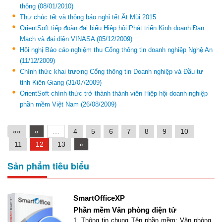
thông
(08/01/2010)
Thư chúc tết và thông báo nghỉ tết Ất Mùi 2015
OrientSoft tiếp đoàn đại biểu Hiệp hội Phát triển Kinh doanh Đan
Mạch và đại diện VINASA
(05/12/2009)
Hội nghị Báo cáo nghiệm thu Cổng thông tin doanh nghiệp Nghệ An
(11/12/2009)
Chính thức khai trương Cổng thông tin Doanh nghiệp và Đầu tư
tỉnh Kiên Giang
(31/07/2009)
OrientSoft chính thức trở thành thành viên Hiệp hội doanh nghiệp
phần mềm Việt Nam
(26/08/2009)
««
«
…
4
5
6
7
8
9
10
11
12
13
»
Sản phẩm tiêu biểu
SmartOfficeXP
Phần mềm Văn phòng điện tử
1. Thông tin chung Tên phần mềm: Văn phòng