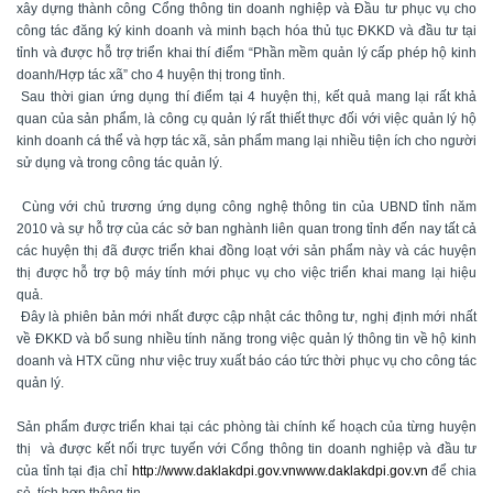
xây dựng thành công Cổng thông tin doanh nghiệp và Đầu tư phục vụ cho
công tác đăng ký kinh doanh và minh bạch hóa thủ tục ĐKKD và đầu tư tại
tỉnh và được hỗ trợ triển khai thí điểm “Phần mềm quản lý cấp phép hộ kinh
doanh/Hợp tác xã” cho 4 huyện thị trong tỉnh.
Sau thời gian ứng dụng thí điểm tại 4 huyện thị, kết quả mang lại rất khả
quan của sản phẩm, là công cụ quản lý rất thiết thực đối với việc quản lý hộ
kinh doanh cá thể và hợp tác xã, sản phẩm mang lại nhiều tiện ích cho người
sử dụng và trong công tác quản lý.
Cùng với chủ trương ứng dụng công nghệ thông tin của UBND tỉnh năm
2010 và sự hỗ trợ của các sở ban nghành liên quan trong tỉnh đến nay tất cả
các huyện thị đã được triển khai đồng loạt với sản phẩm này và các huyện
thị được hỗ trợ bộ máy tính mới phục vụ cho việc triển khai mang lại hiệu
quả.
Đây là phiên bản mới nhất được cập nhật các thông tư, nghị định mới nhất
về ĐKKD và bổ sung nhiều tính năng trong việc quản lý thông tin về hộ kinh
doanh và HTX cũng như việc truy xuất báo cáo tức thời phục vụ cho công tác
quản lý.
Sản phẩm được triển khai tại các phòng tài chính kế hoạch của từng huyện
thị và được kết nối trực tuyến với Cổng thông tin doanh nghiệp và đầu tư
của tỉnh tại địa chỉ
http://www.daklakdpi.gov.vn
www.daklakdpi.gov.vn
để chia