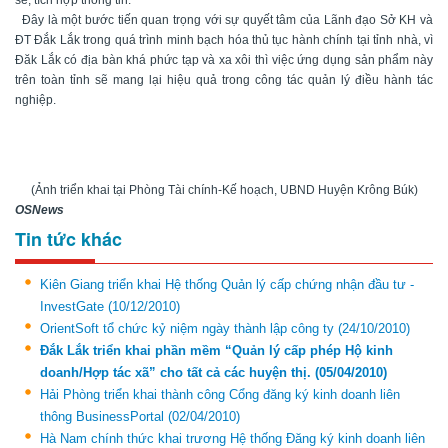
sẻ, tích hợp thông tin.
Đây là một bước tiến quan trọng với sự quyết tâm của Lãnh đạo Sở KH và
ĐT Đắk Lắk trong quá trình minh bạch hóa thủ tục hành chính tại tỉnh nhà, vì
Đăk Lắk có địa bàn khá phức tạp và xa xôi thì việc ứng dụng sản phẩm này
trên toàn tỉnh sẽ mang lại hiệu quả trong công tác quản lý điều hành tác
nghiệp.
(Ảnh triển khai tại Phòng Tài chính-Kế hoạch, UBND Huyện Krông Búk)
OSNews
Tin tức khác
Kiên Giang triển khai Hệ thống Quản lý cấp chứng nhận đầu tư -
InvestGate
(10/12/2010)
OrientSoft tổ chức kỷ niệm ngày thành lập công ty
(24/10/2010)
Đắk Lắk triển khai phần mềm “Quản lý cấp phép Hộ kinh
doanh/Hợp tác xã” cho tất cả các huyện thị.
(05/04/2010)
Hải Phòng triển khai thành công Cổng đăng ký kinh doanh liên
thông BusinessPortal
(02/04/2010)
Hà Nam chính thức khai trương Hệ thống Đăng ký kinh doanh liên