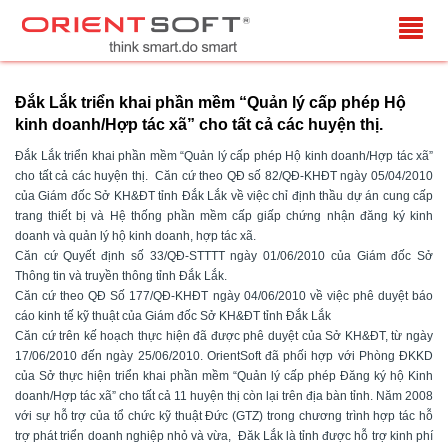
Đắk Lắk triển khai phần mềm “Quản lý cấp phép Hộ
kinh doanh/Hợp tác xã” cho tất cả các huyện thị.
Đắk Lắk triển khai phần mềm “Quản lý cấp phép Hộ kinh doanh/Hợp tác xã”
cho tất cả các huyện thị. Căn cứ theo QĐ số 82/QĐ-KHĐT ngày 05/04/2010
của Giám đốc Sở KH&ĐT tỉnh Đắk Lắk về việc chỉ định thầu dự án cung cấp
trang thiết bị và Hệ thống phần mềm cấp giấp chứng nhận đăng ký kinh
doanh và quản lý hộ kinh doanh, hợp tác xã.
Căn cứ Quyết định số 33/QĐ-STTTT ngày 01/06/2010 của Giám đốc Sở
Thông tin và truyền thông tỉnh Đắk Lắk.
Căn cứ theo QĐ Số 177/QĐ-KHĐT ngày 04/06/2010 về việc phê duyệt báo
cáo kinh tế kỹ thuật của Giám đốc Sở KH&ĐT tỉnh Đắk Lắk
Căn cứ trên kế hoạch thực hiện đã được phê duyệt của Sở KH&ĐT, từ ngày
17/06/2010 đến ngày 25/06/2010. OrientSoft đã phối hợp với Phòng ĐKKD
của Sở thực hiện triển khai phần mềm “Quản lý cấp phép Đăng ký hộ Kinh
doanh/Hợp tác xã” cho tất cả 11 huyện thị còn lại trên địa bàn tỉnh. Năm 2008
với sự hỗ trợ của tổ chức kỹ thuật Đức (GTZ) trong chương trình hợp tác hỗ
trợ phát triển doanh nghiệp nhỏ và vừa, Đăk Lắk là tỉnh được hỗ trợ kinh phí