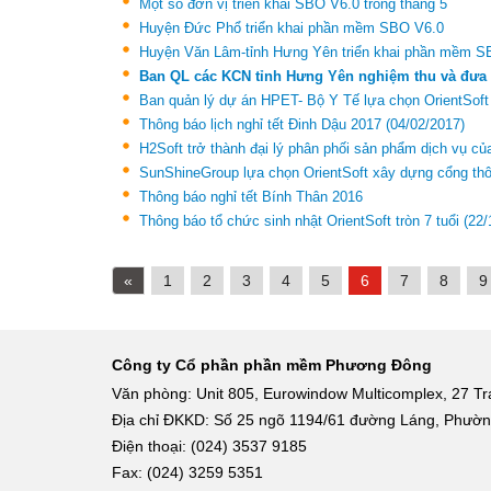
Một số đơn vị triển khai SBO V6.0 trong tháng 5
Huyện Đức Phổ triển khai phần mềm SBO V6.0
Huyện Văn Lâm-tỉnh Hưng Yên triển khai phần mềm S
Ban QL các KCN tỉnh Hưng Yên nghiệm thu và đưa 
Ban quản lý dự án HPET- Bộ Y Tế lựa chọn OrientSoft 
Thông báo lịch nghỉ tết Đinh Dậu 2017
(04/02/2017)
H2Soft trở thành đại lý phân phối sản phẩm dịch vụ củ
SunShineGroup lựa chọn OrientSoft xây dựng cổng th
Thông báo nghỉ tết Bính Thân 2016
Thông báo tổ chức sinh nhật OrientSoft tròn 7 tuổi
(22/
«
1
2
3
4
5
6
7
8
9
Công ty Cổ phần phần mềm Phương Đông
Văn phòng: Unit 805, Eurowindow Multicomplex, 27 Tr
Địa chỉ ĐKKD: Số 25 ngõ 1194/61 đường Láng, Phườ
Điện thoại: (024) 3537 9185
Fax: (024) 3259 5351