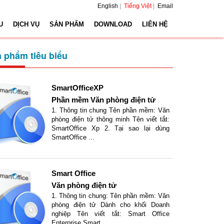
English
|
Tiếng Việt
|
Email
U
DỊCH VỤ
SẢN PHẨM
DOWNLOAD
LIÊN HỆ
 phẩm tiêu biểu
SmartOfficeXP
Phần mềm Văn phòng điện tử
1. Thông tin chung Tên phần mềm: Văn
phòng điện tử thông minh Tên viết tắt:
SmartOffice Xp 2. Tại sao lại dùng
SmartOffice ...
Smart Office
Văn phòng điện tử
1. Thông tin chung: Tên phần mềm: Văn
phòng điện tử Dành cho khối Doanh
nghiệp Tên viết tắt: Smart Office
Enterprise Smart ...