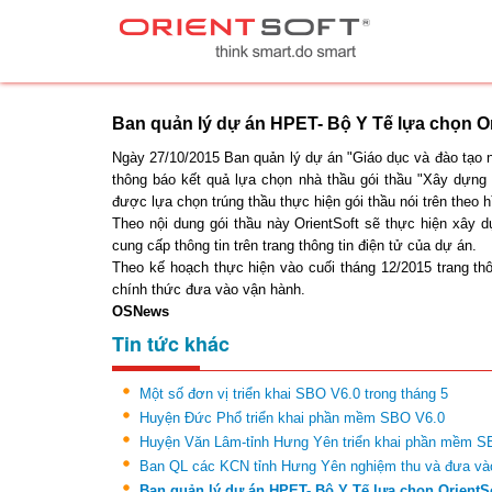
Ban quản lý dự án HPET- Bộ Y Tế lựa chọn Or
Ngày 27/10/2015 Ban quản lý dự án "Giáo dục và đào tạo n
thông báo kết quả lựa chọn nhà thầu gói thầu "Xây dựng t
được lựa chọn trúng thầu thực hiện gói thầu nói trên theo 
Theo nội dung gói thầu này OrientSoft sẽ thực hiện xây d
cung cấp thông tin trên trang thông tin điện tử của dự án.
Theo kế hoạch thực hiện vào cuối tháng 12/2015 trang thô
chính thức đưa vào vận hành.
OSNews
Tin tức khác
Một số đơn vị triển khai SBO V6.0 trong tháng 5
Huyện Đức Phổ triển khai phần mềm SBO V6.0
Huyện Văn Lâm-tỉnh Hưng Yên triển khai phần mềm S
Ban QL các KCN tỉnh Hưng Yên nghiệm thu và đưa vào
Ban quản lý dự án HPET- Bộ Y Tế lựa chọn OrientSo