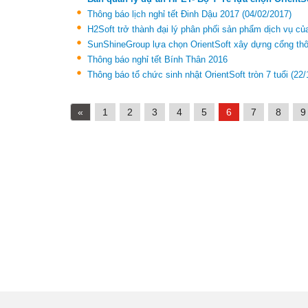
Thông báo lịch nghỉ tết Đinh Dậu 2017
(04/02/2017)
H2Soft trở thành đại lý phân phối sản phẩm dịch vụ củ
SunShineGroup lựa chọn OrientSoft xây dựng cổng th
Thông báo nghỉ tết Bính Thân 2016
Thông báo tổ chức sinh nhật OrientSoft tròn 7 tuổi
(22/
«
1
2
3
4
5
6
7
8
9