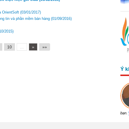
a OrientSoft
(03/01/2017)
ông tin và phần mềm bán hàng
(01/09/2016)
10/2015)
10
…
»
»»
Ý k
bạn.