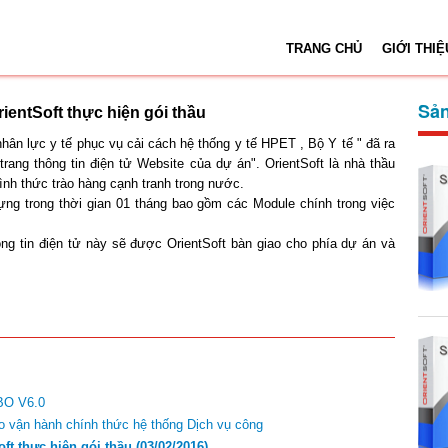
TRANG CHỦ
GIỚI THIỆ
Sản
ientSoft thực hiện gói thầu
hân lực y tế phục vụ cải cách hệ thống y tế HPET , Bộ Y tế " đã ra
rang thông tin điện tử Website của dự án". OrientSoft là nhà thầu
hình thức trào hàng cạnh tranh trong nước.
ựng trong thời gian 01 tháng bao gồm các Module chính trong việc
ng tin điện tử này sẽ được OrientSoft bàn giao cho phía dự án và
BO V6.0
 vận hành chính thức hệ thống Dịch vụ công
ft thực hiện gói thầu
(03/02/2016)