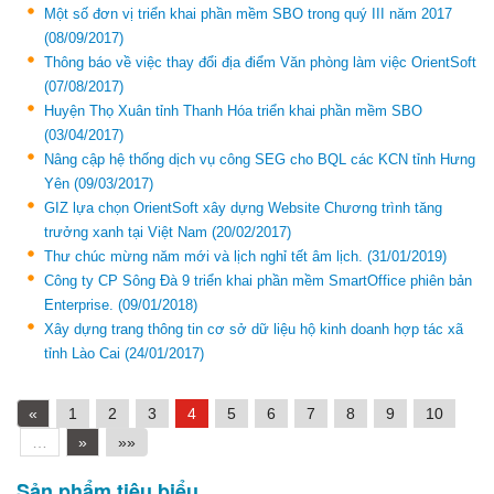
Một số đơn vị triển khai phần mềm SBO trong quý III năm 2017
(08/09/2017)
Thông báo về việc thay đổi địa điểm Văn phòng làm việc OrientSoft
(07/08/2017)
Huyện Thọ Xuân tỉnh Thanh Hóa triển khai phần mềm SBO
(03/04/2017)
Nâng cập hệ thống dịch vụ công SEG cho BQL các KCN tỉnh Hưng
Yên
(09/03/2017)
GIZ lựa chọn OrientSoft xây dựng Website Chương trình tăng
trưởng xanh tại Việt Nam
(20/02/2017)
Thư chúc mừng năm mới và lịch nghỉ tết âm lịch.
(31/01/2019)
Công ty CP Sông Đà 9 triển khai phần mềm SmartOffice phiên bản
Enterprise.
(09/01/2018)
Xây dựng trang thông tin cơ sở dữ liệu hộ kinh doanh hợp tác xã
tỉnh Lào Cai
(24/01/2017)
«
1
2
3
4
5
6
7
8
9
10
…
»
»»
Sản phẩm tiêu biểu