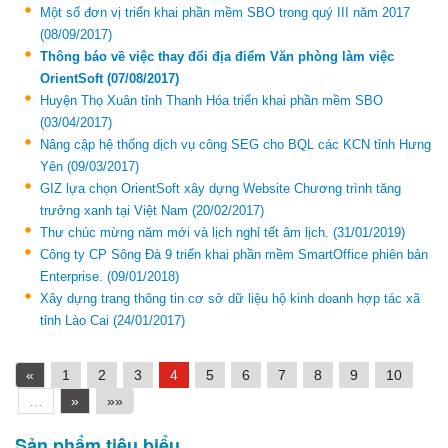
Một số đơn vị triển khai phần mềm SBO trong quý III năm 2017
(08/09/2017)
Thông báo về việc thay đổi địa điểm Văn phòng làm việc
OrientSoft
(07/08/2017)
Huyện Thọ Xuân tỉnh Thanh Hóa triển khai phần mềm SBO
(03/04/2017)
Nâng cập hệ thống dịch vụ công SEG cho BQL các KCN tỉnh Hưng
Yên
(09/03/2017)
GIZ lựa chọn OrientSoft xây dựng Website Chương trình tăng
trưởng xanh tại Việt Nam
(20/02/2017)
Thư chúc mừng năm mới và lịch nghỉ tết âm lịch.
(31/01/2019)
Công ty CP Sông Đà 9 triển khai phần mềm SmartOffice phiên bản
Enterprise.
(09/01/2018)
Xây dựng trang thông tin cơ sở dữ liệu hộ kinh doanh hợp tác xã
tỉnh Lào Cai
(24/01/2017)
«
1
2
3
4
5
6
7
8
9
10
…
»
»»
Sản phẩm tiêu biểu